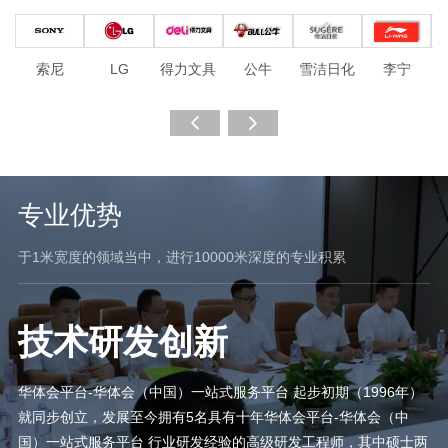
索尼
LG
得力文具
公牛
雪洁日化
李宁


专业优势
于1米宽度的领域当中，进行10000米深度的专业积累
技术研发创新
华体会平台-华体会（中国）一站式服务平台 起步初期（1996年）
就同步创立，发展至今拥有5名具有十年华体会平台-华体会（中
国）一站式服务平台 行业研发经验的高级研发工程师，其中硕士两