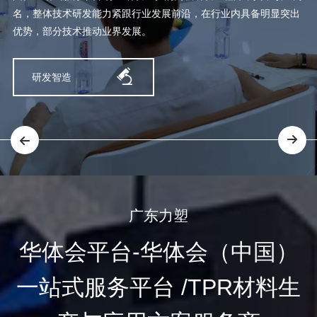
名，整体技术研发能力紧跟行业发展前沿，在行业内具备明显突出
优势，部分技术推动业界发展。

研发智造


广东力塑
华体会平台-华体会（中国）
一站式服务平台 /TPR材料生